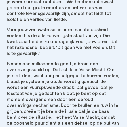
je weer normaal kunt doen.' We hebben onbewust 
geleerd dat grote emoties en het verlies van 
controle levensgevaarlijk zijn, omdat het leidt tot 
isolatie en verlies van liefde.
Voor jouw zenuwstelsel is pure machteloosheid 
voelen dus de aller-onveiligste staat van zijn. Die 
kwetsbaarheid is zó ondragelijk voor jouw brein, dat 
het razendsnel besluit: ‘Dit gaan we niet voelen. Dit 
is te gevaarlijk.’
Binnen een milliseconde gooit je brein een 
overlevingsschild op. Dat schild is Valse Macht. Om 
je niet klein, wanhopig en uitgeput te hoeven voelen, 
blaast je systeem je op. Je wordt gigantisch. Je 
wordt een vuurspuwende draak. Dat gevoel dat je 
losstaat van je gedachten klopt: je bént op dat 
moment overgenomen door een oeroud 
overlevingsmechanisme. Door te brullen en ruw in te 
grijpen, creëert je brein de illusie dat je de baas 
bent over de situatie. Het heet Valse Macht, omdat 
de boosheid puur dient als een deksel op de put van 