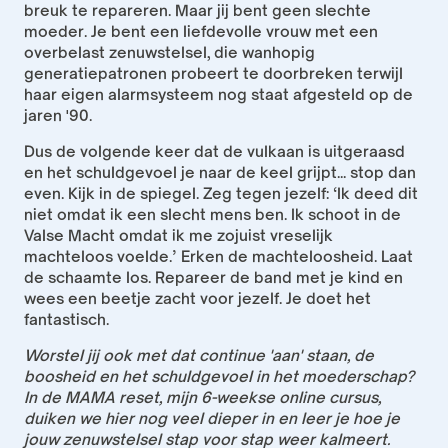
breuk te repareren. Maar jij bent geen slechte 
moeder. Je bent een liefdevolle vrouw met een 
overbelast zenuwstelsel, die wanhopig 
generatiepatronen probeert te doorbreken terwijl 
haar eigen alarmsysteem nog staat afgesteld op de 
jaren '90.
Dus de volgende keer dat de vulkaan is uitgeraasd 
en het schuldgevoel je naar de keel grijpt... stop dan 
even. Kijk in de spiegel. Zeg tegen jezelf: ‘Ik deed dit 
niet omdat ik een slecht mens ben. Ik schoot in de 
Valse Macht omdat ik me zojuist vreselijk 
machteloos voelde.’ Erken de machteloosheid. Laat 
de schaamte los. Repareer de band met je kind en 
wees een beetje zacht voor jezelf. Je doet het 
fantastisch.
Worstel jij ook met dat continue 'aan' staan, de 
boosheid en het schuldgevoel in het moederschap? 
In de MAMA reset, mijn 6-weekse online cursus, 
duiken we hier nog veel dieper in en leer je hoe je 
jouw zenuwstelsel stap voor stap weer kalmeert.