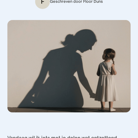
F
Geschreven door
Floor Duns
Vandaag wil ik iets met je delen wat ontzettend 