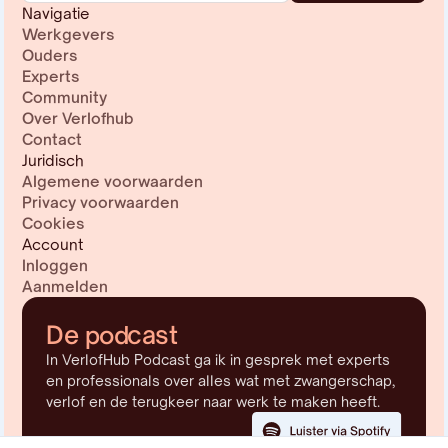
Navigatie
Werkgevers
Ouders
Experts
Community
Over Verlofhub
Contact
Juridisch
Algemene voorwaarden
Privacy voorwaarden
Cookies
Account
Inloggen
Aanmelden
De podcast
In VerlofHub Podcast ga ik in gesprek met experts
en professionals over alles wat met zwangerschap,
verlof en de terugkeer naar werk te maken heeft.