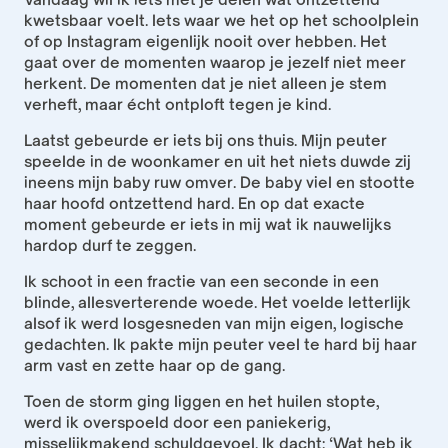
kwetsbaar voelt. Iets waar we het op het schoolplein 
of op Instagram eigenlijk nooit over hebben. Het 
gaat over de momenten waarop je jezelf niet meer 
herkent. De momenten dat je niet alleen je stem 
verheft, maar écht ontploft tegen je kind.
Laatst gebeurde er iets bij ons thuis. Mijn peuter 
speelde in de woonkamer en uit het niets duwde zij 
ineens mijn baby ruw omver. De baby viel en stootte 
haar hoofd ontzettend hard. En op dat exacte 
moment gebeurde er iets in mij wat ik nauwelijks 
hardop durf te zeggen.
Ik schoot in een fractie van een seconde in een 
blinde, allesverterende woede. Het voelde letterlijk 
alsof ik werd losgesneden van mijn eigen, logische 
gedachten. Ik pakte mijn peuter veel te hard bij haar 
arm vast en zette haar op de gang.
Toen de storm ging liggen en het huilen stopte, 
werd ik overspoeld door een paniekerig, 
misselijkmakend schuldgevoel. Ik dacht: ‘Wat heb ik 